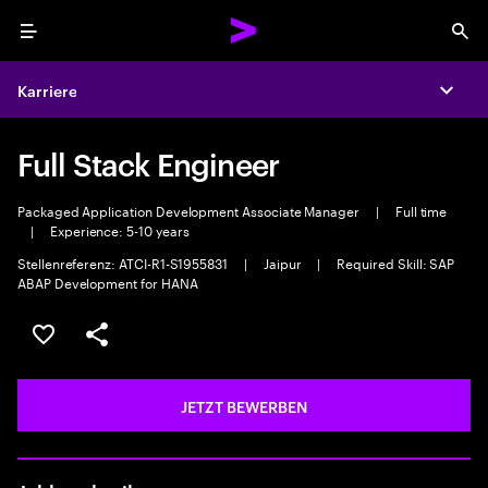
Menu
Sea
Karriere
Expa
Full Stack Engineer
Packaged Application Development Associate Manager
|
Full time
|
Experience: 5-10 years
Stellenreferenz: ATCI-R1-S1955831
|
Jaipur
|
Required Skill: SAP
ABAP Development for HANA
JOB SPEICHERN
Teilen
JETZT BEWERBEN