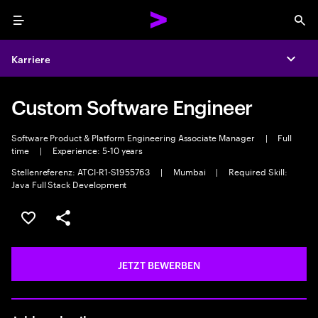
Menu
Sea
Karriere
Expa
Custom Software Engineer
Software Product & Platform Engineering Associate Manager
|
Full
time
|
Experience: 5-10 years
Stellenreferenz: ATCI-R1-S1955763
|
Mumbai
|
Required Skill:
Java Full Stack Development
JOB SPEICHERN
Teilen
JETZT BEWERBEN