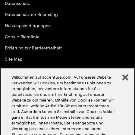
Datenschutz
Datenschutz im Recruiting
Nutzungsbedingungen
Cookie-Richtlinie
Erklärung zur Barrierefreiheit
Site Map
Globale Meritokratie
Willkommen auf accenture.com. Auf unserer Website
©
2026
Accenture. Alle Rechte vorbehalten
verwenden wir Cookies, um bestimmte Funktionen zu
ermöglichen, relevantere Informationen für Sie
bereitzustellen und um Ihre Erfahrung auf unserer
Website zu optimieren. Mithilfe von Cookies können wir
ermitteln, welche Artikel für Sie am interessantesten
sind. Außerdem können Sie mithilfe von Cookies Artikel
ganz einfach in sozialen Medien teilen und es uns
ermöglichen, Ihnen Inhalte, Stellenangebote und
Werbung passend zu Ihren Interessen und Ihrem
Standort zu präsentieren. Darüber hinaus bietet die