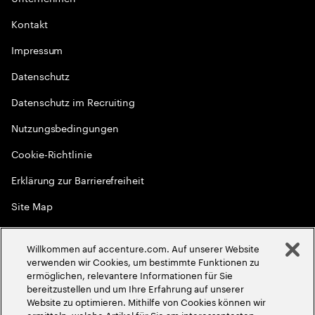
Kontakt
Impressum
Datenschutz
Datenschutz im Recruiting
Nutzungsbedingungen
Cookie-Richtlinie
Erklärung zur Barrierefreiheit
Site Map
Globale Meritokratie
Willkommen auf accenture.com. Auf unserer Website
©
2026
Accenture. Alle Rechte vorbehalten
verwenden wir Cookies, um bestimmte Funktionen zu
ermöglichen, relevantere Informationen für Sie
bereitzustellen und um Ihre Erfahrung auf unserer
Website zu optimieren. Mithilfe von Cookies können wir
ermitteln, welche Artikel für Sie am interessantesten