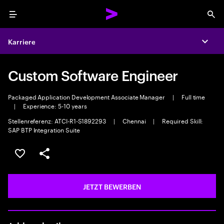
Menu
Sea
Karriere
Expa
Custom Software Engineer
Packaged Application Development Associate Manager
|
Full time
|
Experience: 5-10 years
Stellenreferenz: ATCI-R1-S1892293
|
Chennai
|
Required Skill:
SAP BTP Integration Suite
JOB SPEICHERN
Teilen
JETZT BEWERBEN