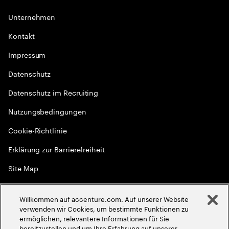
Unternehmen
Kontakt
Impressum
Datenschutz
Datenschutz im Recruiting
Nutzungsbedingungen
Cookie-Richtlinie
Erklärung zur Barrierefreiheit
Site Map
Globale Meritokratie
Willkommen auf accenture.com. Auf unserer Website
©
2026
Accenture. Alle Rechte vorbehalten
verwenden wir Cookies, um bestimmte Funktionen zu
ermöglichen, relevantere Informationen für Sie
bereitzustellen und um Ihre Erfahrung auf unserer