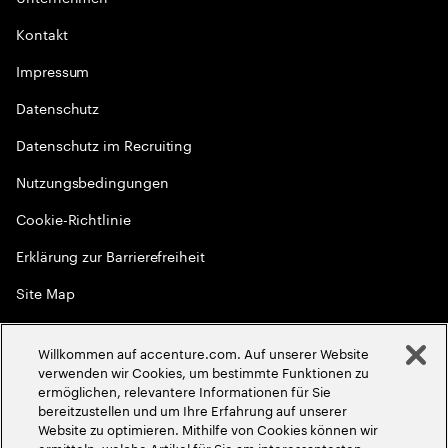
Kontakt
Impressum
Datenschutz
Datenschutz im Recruiting
Nutzungsbedingungen
Cookie-Richtlinie
Erklärung zur Barrierefreiheit
Site Map
Globale Meritokratie
Willkommen auf accenture.com. Auf unserer Website
©
2026
Accenture. Alle Rechte vorbehalten
verwenden wir Cookies, um bestimmte Funktionen zu
ermöglichen, relevantere Informationen für Sie
bereitzustellen und um Ihre Erfahrung auf unserer
Website zu optimieren. Mithilfe von Cookies können wir
ermitteln, welche Artikel für Sie am interessantesten