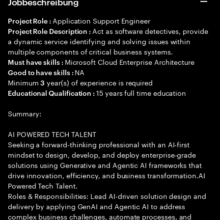
Jobbeschreibung
Application Support Engineer
Project Role :
Act as software detectives, provide
Project Role Description :
a dynamic service identifying and solving issues within
multiple components of critical business systems.
Microsoft Cloud Enterprise Architecture
Must have skills :
NA
Good to have skills :
Minimum
year(s) of experience is required
3
15 years full time education
Educational Qualification :
Summary:
AI POWERED TECH TALENT
Seeking a forward-thinking professional with an AI-first
mindset to design, develop, and deploy enterprise-grade
solutions using Generative and Agentic AI frameworks that
drive innovation, efficiency, and business transformation.AI
Powered Tech Talent.
Roles & Responsibilities: Lead AI-driven solution design and
delivery by applying GenAI and Agentic AI to address
complex business challenges, automate processes, and