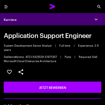
Menu
Sea
Karriere
Expa
Application Support Engineer
System Development Senior Analyst
|
Full time
|
Experience: 2-5
years
Stellenreferenz: ATCI-5425129-S1971357
|
Pune
|
Required Skill:
Microsoft Cloud Enterprise Architecture
JOB SPEICHERN
Teilen
JETZT BEWERBEN