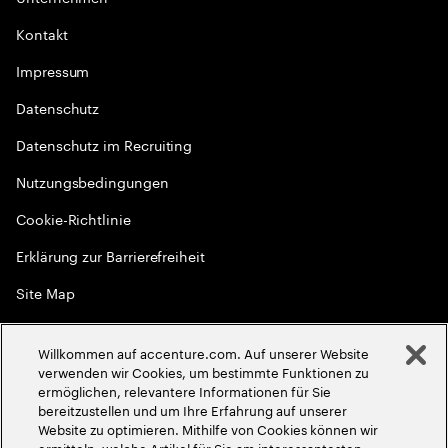
Kontakt
Impressum
Datenschutz
Datenschutz im Recruiting
Nutzungsbedingungen
Cookie-Richtlinie
Erklärung zur Barrierefreiheit
Site Map
Globale Meritokratie
Willkommen auf accenture.com. Auf unserer Website
©
2026
Accenture. Alle Rechte vorbehalten
verwenden wir Cookies, um bestimmte Funktionen zu
ermöglichen, relevantere Informationen für Sie
bereitzustellen und um Ihre Erfahrung auf unserer
Website zu optimieren. Mithilfe von Cookies können wir
ermitteln, welche Artikel für Sie am interessantesten