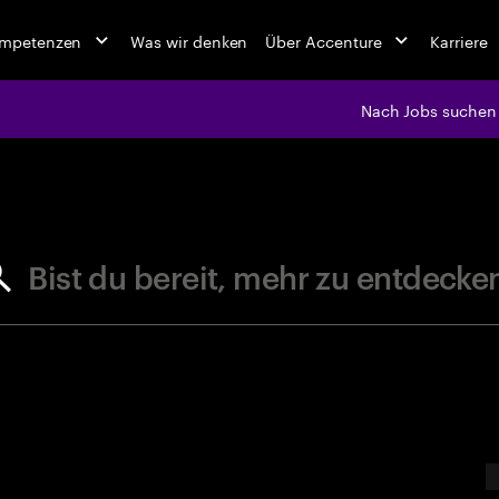
ompetenzen
Was wir denken
Über Accenture
Karriere
Nach Jobs suchen
jobs at Ac
Bist du bereit, mehr zu entdecke
E