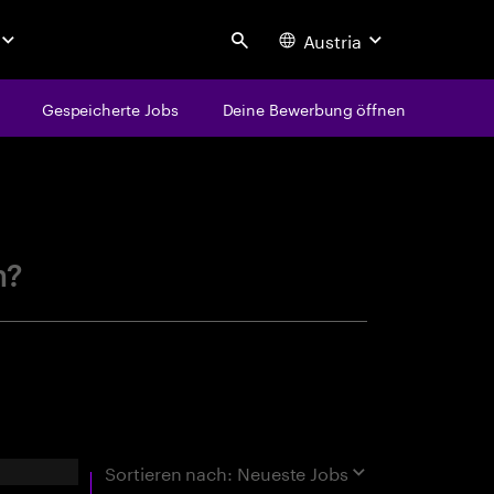
Austria
Search
Gespeicherte Jobs
Deine Bewerbung öffnen
centure
n?
rgebnisse
Sortieren nach:
Neueste Jobs