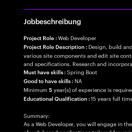
Jobbeschreibung
Web Developer
Project Role :
Design, build an
Project Role Description :
various site components and edit site con
and specifications. Research and incorpor
Spring Boot
Must have skills :
NA
Good to have skills :
Minimum
year(s) of experience is requir
5
15 years full ti
Educational Qualification :
Summary:
As a Web Developer, you will engage in the
of web-based applications tailored for var