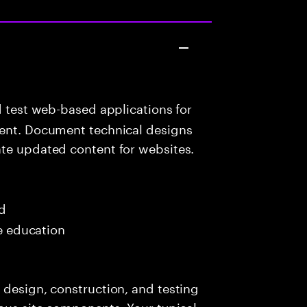
d test web-based applications for
tent. Document technical designs
ate updated content for websites.
ed
me education
 design, construction, and testing
ious site components. Your typical