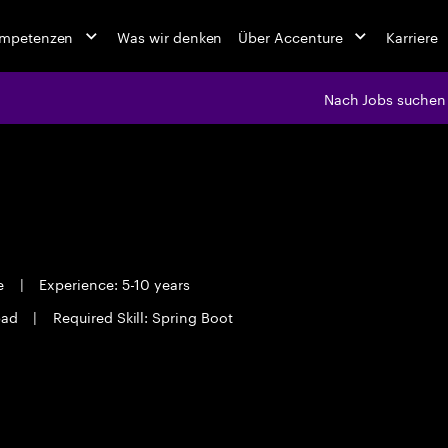
ompetenzen
Was wir denken
Über Accenture
Karriere
Nach Jobs suchen
me
|
Experience: 5-10 years
bad
|
Required Skill: Spring Boot