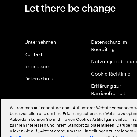
Let there be change
Unternehmen
Datenschutz im
Recruiting
Kontakt
Nutzungsbedingun
Impressum
Cookie-Richtlinie
Datenschutz
Erklärung zur
Barrierefreiheit
Site Map
Willkommen auf accenture.com. Auf unserer Website verwenden wir
bereitzustellen und um Ihre Erfahrung auf unserer Website zu optimi
Globale Meritokrati
Außerdem können Sie mithilfe von Cookies Artikel ganz einfach in 
zu Ihren Interessen und Ihrem Standort zu präsentieren. Darüber hi
Klicken Sie auf „Akzeptieren“, um Ihre Einstellungen zu speichern (
©
2026
Accenture. Alle Rechte vorbehalten
sowie in unserer
Pflichtangaben f