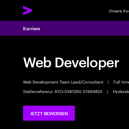
Unsere K
Karriere
Web Developer
Web Development Team Lead/Consultant
|
Full ti
Stellenreferenz: ATCI-5381260-S1994820
|
Hydera
JETZT BEWERBEN