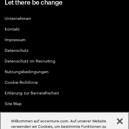
Let there be change
Unternehmen
Kontakt
Impressum
Datenschutz
Datenschutz im Recruiting
Nutzungsbedingungen
Cookie-Richtlinie
Erklärung zur Barrierefreiheit
Site Map
Globale Meritokratie
Willkommen auf accenture.com. Auf unserer Website
©
2026
Accenture. Alle Rechte vorbehalten
verwenden wir Cookies, um bestimmte Funktionen zu