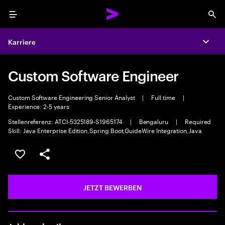
Menu
Sea
Karriere
Expa
Custom Software Engineer
Custom Software Engineering Senior Analyst
|
Full time
|
Experience: 2-5 years
Stellenreferenz: ATCI-5325189-S1965174
|
Bengaluru
|
Required
Skill: Java Enterprise Edition,Spring Boot,GuideWire Integration,Java
JOB SPEICHERN
Teilen
JETZT BEWERBEN