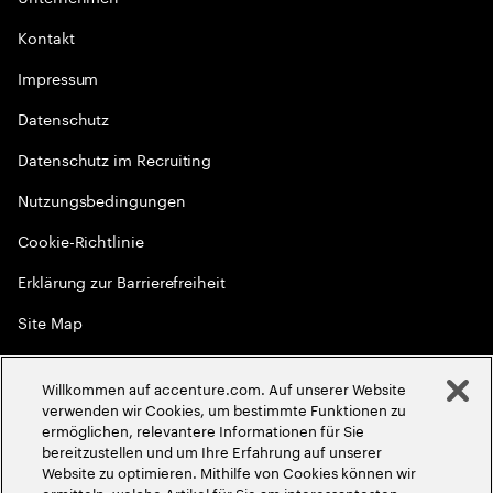
Kontakt
Impressum
Datenschutz
Datenschutz im Recruiting
Nutzungsbedingungen
Cookie-Richtlinie
Erklärung zur Barrierefreiheit
Site Map
Globale Meritokratie
Willkommen auf accenture.com. Auf unserer Website
©
2026
Accenture. Alle Rechte vorbehalten
verwenden wir Cookies, um bestimmte Funktionen zu
ermöglichen, relevantere Informationen für Sie
bereitzustellen und um Ihre Erfahrung auf unserer
Website zu optimieren. Mithilfe von Cookies können wir
ermitteln, welche Artikel für Sie am interessantesten