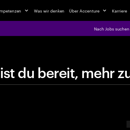
ompetenzen
Was wir denken
Über Accenture
Karriere
Nach Jobs suchen
jobs at Ac
B
i
s
t
d
u
b
e
r
e
i
t
,
m
e
E