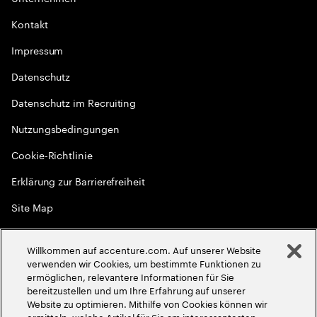
Kontakt
Impressum
Datenschutz
Datenschutz im Recruiting
Nutzungsbedingungen
Cookie-Richtlinie
Erklärung zur Barrierefreiheit
Site Map
Globale Meritokratie
Willkommen auf accenture.com. Auf unserer Website
©
2026
Accenture. Alle Rechte vorbehalten
verwenden wir Cookies, um bestimmte Funktionen zu
ermöglichen, relevantere Informationen für Sie
bereitzustellen und um Ihre Erfahrung auf unserer
Website zu optimieren. Mithilfe von Cookies können wir
ermitteln, welche Artikel für Sie am interessantesten