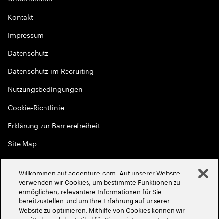
Kontakt
Impressum
Datenschutz
Datenschutz im Recruiting
Nutzungsbedingungen
Cookie-Richtlinie
Erklärung zur Barrierefreiheit
Site Map
Globale Meritokratie
Willkommen auf accenture.com. Auf unserer Website
©
2026
Accenture. Alle Rechte vorbehalten
verwenden wir Cookies, um bestimmte Funktionen zu
ermöglichen, relevantere Informationen für Sie
bereitzustellen und um Ihre Erfahrung auf unserer
Website zu optimieren. Mithilfe von Cookies können wir
ermitteln, welche Artikel für Sie am interessantesten