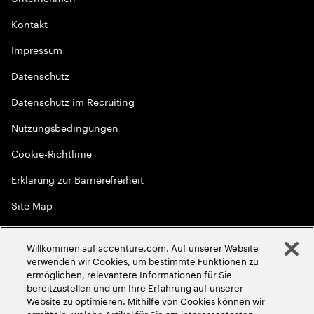
Kontakt
Impressum
Datenschutz
Datenschutz im Recruiting
Nutzungsbedingungen
Cookie-Richtlinie
Erklärung zur Barrierefreiheit
Site Map
Globale Meritokratie
Willkommen auf accenture.com. Auf unserer Website
©
2026
Accenture. Alle Rechte vorbehalten
verwenden wir Cookies, um bestimmte Funktionen zu
ermöglichen, relevantere Informationen für Sie
bereitzustellen und um Ihre Erfahrung auf unserer
Website zu optimieren. Mithilfe von Cookies können wir
ermitteln, welche Artikel für Sie am interessantesten