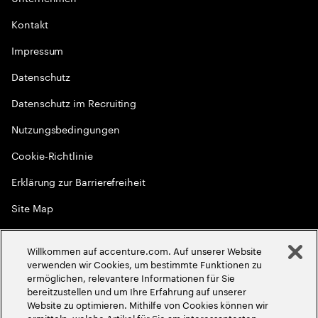
Kontakt
Impressum
Datenschutz
Datenschutz im Recruiting
Nutzungsbedingungen
Cookie-Richtlinie
Erklärung zur Barrierefreiheit
Site Map
Globale Meritokratie
Willkommen auf accenture.com. Auf unserer Website
©
2026
Accenture. Alle Rechte vorbehalten
verwenden wir Cookies, um bestimmte Funktionen zu
ermöglichen, relevantere Informationen für Sie
bereitzustellen und um Ihre Erfahrung auf unserer
Website zu optimieren. Mithilfe von Cookies können wir
ermitteln, welche Artikel für Sie am interessantesten