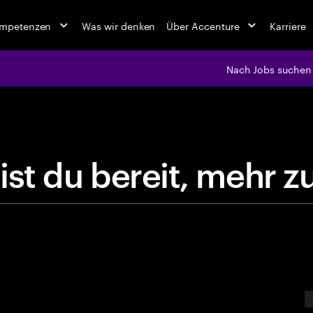
ompetenzen
Was wir denken
Über Accenture
Karriere
Nach Jobs suchen
jobs at Ac
B
i
s
t
d
u
b
e
r
e
i
t
,
m
e
E