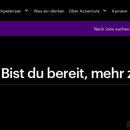
ompetenzen
Was wir denken
Über Accenture
Karriere
Nach Jobs suchen
jobs at Ac
B
i
s
t
d
u
b
e
r
e
i
t
,
E