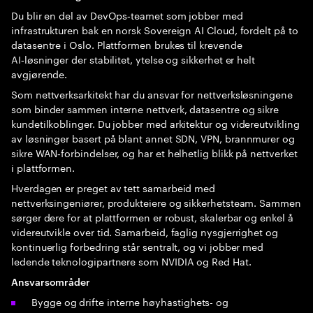
Du blir en del av DevOps‑teamet som jobber med
infrastrukturen bak en norsk Sovereign AI Cloud, fordelt på to
datasentre i Oslo. Plattformen brukes til krevende
AI‑løsninger der stabilitet, ytelse og sikkerhet er helt
avgjørende.
Som nettverksarkitekt har du ansvar for nettverksløsningene
som binder sammen interne nettverk, datasentre og sikre
kundetilkoblinger. Du jobber med arkitektur og videreutvikling
av løsninger basert på blant annet SDN, VPN, brannmurer og
sikre WAN‑forbindelser, og har et helhetlig blikk på nettverket
i plattformen.
Hverdagen er preget av tett samarbeid med
nettverksingeniører, produkteiere og sikkerhetsteam. Sammen
sørger dere for at plattformen er robust, skalerbar og enkel å
videreutvikle over tid. Samarbeid, faglig nysgjerrighet og
kontinuerlig forbedring står sentralt, og vi jobber med
ledende teknologipartnere som NVIDIA og Red Hat.
Ansvarsområder
Bygge og drifte interne høyhastighets- og