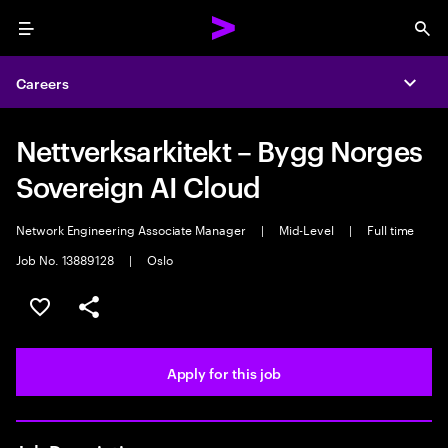
Menu
Sea
Careers
Expa
Nettverksarkitekt – Bygg Norges
Sovereign AI Cloud
Network Engineering Associate Manager
|
Mid-Level
|
Full time
Job No. 13889128
|
Oslo
Save this job
Share this job
Apply for this job