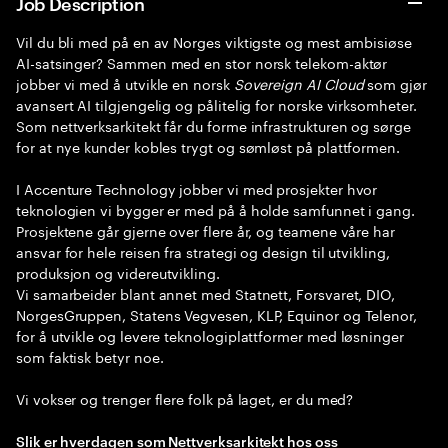
Job Description
Vil du bli med på en av Norges viktigste og mest ambisiøse
AI-satsinger? Sammen med en stor norsk telekom-aktør
jobber vi med å utvikle en norsk
Sovereign AI Cloud
som gjør
avansert AI tilgjengelig og pålitelig for norske virksomheter.
Som nettverksarkitekt får du forme infrastrukturen og sørge
for at nye kunder kobles trygt og sømløst på plattformen.
I Accenture Technology jobber vi med prosjekter hvor
teknologien vi bygger er med på å holde samfunnet i gang.
Prosjektene går gjerne over flere år, og teamene våre har
ansvar for hele reisen fra strategi og design til utvikling,
produksjon og videreutvikling.
Vi samarbeider blant annet med Statnett, Forsvaret, DIO,
NorgesGruppen, Statens Vegvesen, KLP, Equinor og Telenor,
for å utvikle og levere teknologiplattformer med løsninger
som faktisk betyr noe.
Vi vokser og trenger flere folk på laget, er du med?
Slik er hverdagen som Nettverksarkitekt hos oss