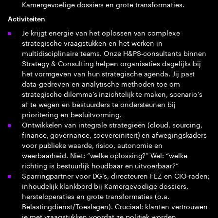
Kamergevoelige dossiers en grote transformaties.
Activiteiten
Je krijgt energie van het oplossen van complexe
strategische vraagstukken en het werken in
multidisciplinaire teams. Onze H&PS‑consultants binnen
Strategy & Consulting helpen organisaties dagelijks bij
het vormgeven van hun strategische agenda. Jij past
data‑gedreven en analytische methoden toe om
strategische dilemma’s inzichtelijk te maken, scenario’s
af te wegen en bestuurders te ondersteunen bij
prioritering en besluitvorming.
Ontwikkelen van integrale strategieën (cloud, sourcing,
finance, governance, soevereiniteit) en afwegingskaders
voor publieke waarde, risico, autonomie en
weerbaarheid. Niet: “welke oplossing?” Wel: “welke
richting is bestuurlijk houdbaar en uitvoerbaar?”
Sparringpartner voor DG’s, directeuren FEZ en CIO-raden;
inhoudelijk klankbord bij Kamergevoelige dossiers,
hersteloperaties en grote transformaties (o.a.
Belastingdienst/Toeslagen). Cruciaal: klanten vertrouwen
je met vraagstukken voordat ze politiek worden.