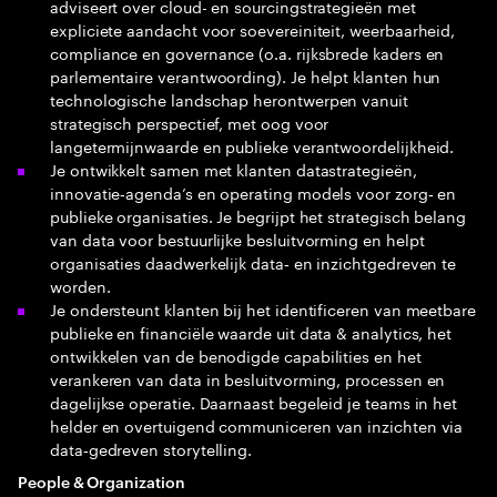
adviseert over cloud- en sourcingstrategieën met
expliciete aandacht voor soevereiniteit, weerbaarheid,
compliance en governance (o.a. rijksbrede kaders en
parlementaire verantwoording). Je helpt klanten hun
technologische landschap herontwerpen vanuit
strategisch perspectief, met oog voor
langetermijnwaarde en publieke verantwoordelijkheid.
Je ontwikkelt samen met klanten datastrategieën,
innovatie‑agenda’s en operating models voor zorg‑ en
publieke organisaties. Je begrijpt het strategisch belang
van data voor bestuurlijke besluitvorming en helpt
organisaties daadwerkelijk data‑ en inzichtgedreven te
worden.
Je ondersteunt klanten bij het identificeren van meetbare
publieke en financiële waarde uit data & analytics, het
ontwikkelen van de benodigde capabilities en het
verankeren van data in besluitvorming, processen en
dagelijkse operatie. Daarnaast begeleid je teams in het
helder en overtuigend communiceren van inzichten via
data‑gedreven storytelling.
People & Organization