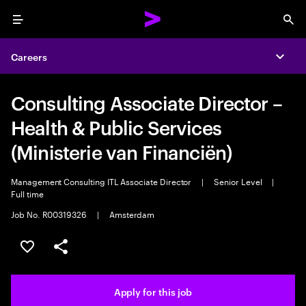
Menu
Sea
Careers
Expa
Consulting Associate Director –
Health & Public Services
(Ministerie van Financiën)
Management Consulting ITL Associate Director
|
Senior Level
|
Full time
Job No. R00319326
|
Amsterdam
Save this job
Share this job
Apply for this job