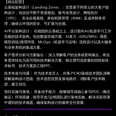
【岗位职责】
云基础架构设计（Landing Zone）： 负责基于阿里云的大客户架
构设计，包括但不限于资源规划、账号体系设计、网络拓扑
（VPC）、安全合规基线、身份权限管理（RAM）及成本财务管
理，确保云环境的安全、可扩展与合规。
AI平台架构设计： 在稳固的云基础之上，设计面向AI/机器学习工作
负载的技术架构。包括数据存储方案、AI算力（GPU/NPU）调度、
模型训练/推理环境、MLOps（机器学习运维）流程设计以及AI服务
与业务系统的集成方案。
客户需求分析与方案输出： 深入理解客户的业务场景和痛点，将业
务需求转化为高可用的技术解决方案。独立撰写高质量的招投标技
术标书、技术方案及汇报PPT。
技术布道与沟通： 作为技术发言人，向客户CXO级或技术团队清晰
讲解架构设计思路、技术选型优势及落地路径，消除客户技术顾
虑，建立信任。
项目实施与落地： 具备动手能力，能够领导或核心参与POC（概念
验证）环境搭建，指导开发/运维团队进行落地实施，解决实际部署
中遇到的技术难题，确保架构设计的最终交付质量。