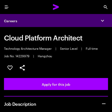
Menu
Sea
Careers
Expa
Cloud Platform Architect
Technology Architecture Manager
|
Senior Level
|
Full time
Job No. 14229979
|
Hangzhou
Save this job
Share this job
Apply for this job
Job Description