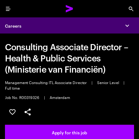
Menu
Sea
Careers
Expa
Consulting Associate Director –
Health & Public Services
(Ministerie van Financiën)
Management Consulting ITL Associate Director
|
Senior Level
|
Full time
Job No. R00319326
|
Amsterdam
Save this job
Share this job
Apply for this job