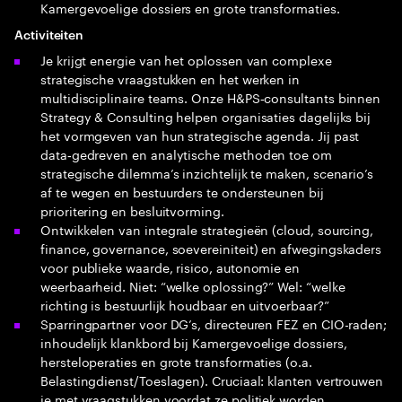
Kamergevoelige dossiers en grote transformaties.
Activiteiten
Je krijgt energie van het oplossen van complexe
strategische vraagstukken en het werken in
multidisciplinaire teams. Onze H&PS‑consultants binnen
Strategy & Consulting helpen organisaties dagelijks bij
het vormgeven van hun strategische agenda. Jij past
data‑gedreven en analytische methoden toe om
strategische dilemma’s inzichtelijk te maken, scenario’s
af te wegen en bestuurders te ondersteunen bij
prioritering en besluitvorming.
Ontwikkelen van integrale strategieën (cloud, sourcing,
finance, governance, soevereiniteit) en afwegingskaders
voor publieke waarde, risico, autonomie en
weerbaarheid. Niet: “welke oplossing?” Wel: “welke
richting is bestuurlijk houdbaar en uitvoerbaar?”
Sparringpartner voor DG’s, directeuren FEZ en CIO-raden;
inhoudelijk klankbord bij Kamergevoelige dossiers,
hersteloperaties en grote transformaties (o.a.
Belastingdienst/Toeslagen). Cruciaal: klanten vertrouwen
je met vraagstukken voordat ze politiek worden.