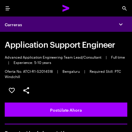
Menu
Sea
Carreras
Expa
Application Support Engineer
Advanced Application Engineering Team Lead/Consultant
|
Full time
|
Experience: 5-10 years
Oferta No. ATCI-R1-S2014518
|
Bengaluru
|
Required Skill: PTC
Windchill
Guardar este empleo
Compartir este empleo
Postúlate Ahora