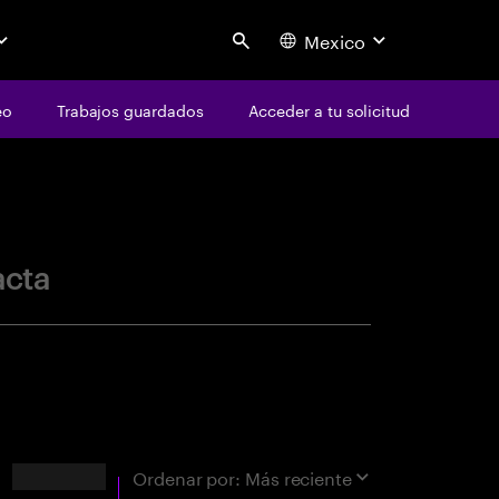
Mexico
Search
eo
Trabajos guardados
Acceder a tu solicitud
centure
acta
Resultados
Ordenar por:
Más reciente