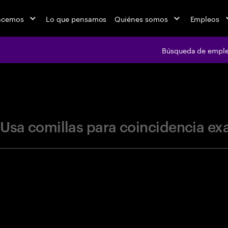
acemos
Lo que pensamos
Quiénes somos
Empleos
Búsqueda de empl
jobs at Ac
Usa comillas para coincidencia ex