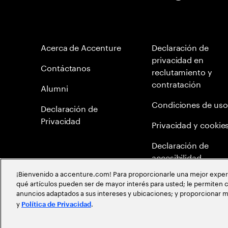
Acerca de Accenture
Declaración de
privacidad en
Contáctanos
reclutamiento y
contratación
Alumni
Condiciones de uso
Declaración de
Privacidad
Privacidad y cookie
Declaración de
accesibilidad
¡Bienvenido a accenture.com! Para proporcionarle una mejor experien
Mapa del Sitio
qué artículos pueden ser de mayor interés para usted; le permiten c
anuncios adaptados a sus intereses y ubicaciones; y proporcionar m
Meritocracia Global
y
.
Política de Privacidad
©
2026
Accenture todos los derechos reservados