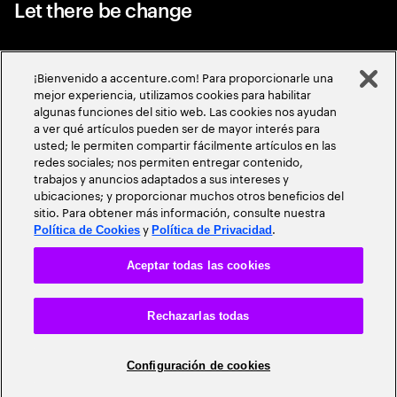
Let there be change
Acerca de Accenture
¡Bienvenido a accenture.com! Para proporcionarle una
Contáctanos
mejor experiencia, utilizamos cookies para habilitar
algunas funciones del sitio web. Las cookies nos ayudan
Alumni
a ver qué artículos pueden ser de mayor interés para
usted; le permiten compartir fácilmente artículos en las
Declaración de Privacidad
redes sociales; nos permiten entregar contenido,
trabajos y anuncios adaptados a sus intereses y
Declaración de privacidad en reclutamiento y contratación
ubicaciones; y proporcionar muchos otros beneficios del
sitio. Para obtener más información, consulte nuestra
Condiciones de uso
y
.
Política de Cookies
Política de Privacidad
Privacidad y cookies
Aceptar todas las cookies
Declaración de accesibilidad
Rechazarlas todas
Mapa del Sitio
Meritocracia Global
Configuración de cookies
©
2026
Accenture todos los derechos reservados