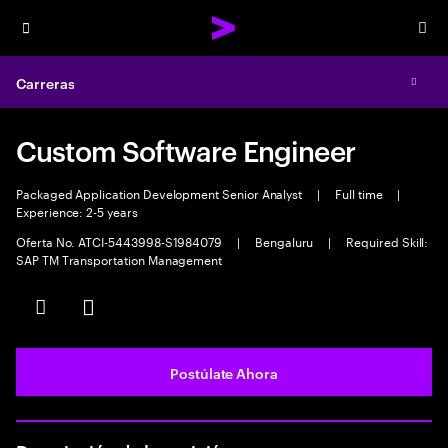
Menu
Sea
Carreras
Exp
Custom Software Engineer
Packaged Application Development Senior Analyst
|
Full time
|
Experience: 2-5 years
Oferta No. ATCI-5443998-S1984079
|
Bengaluru
|
Required Skill:
SAP TM Transportation Management
Guardar este empleo
Compartir este empleo
Postúlate Ahora