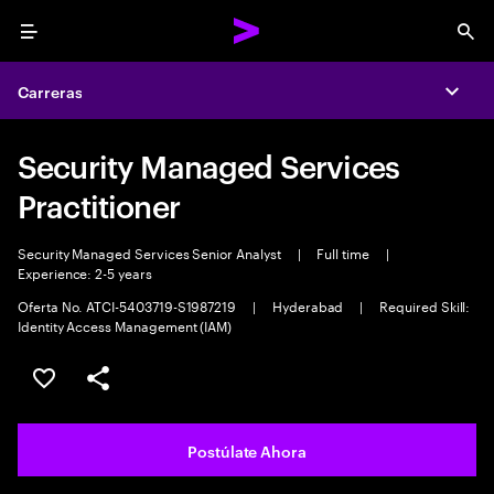
Menu
Sea
Carreras
Expa
Security Managed Services
Practitioner
Security Managed Services Senior Analyst
|
Full time
|
Experience: 2-5 years
Oferta No. ATCI-5403719-S1987219
|
Hyderabad
|
Required Skill:
Identity Access Management (IAM)
Guardar este empleo
Compartir este empleo
Postúlate Ahora