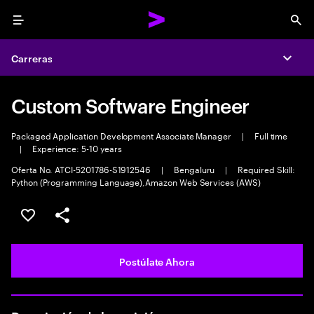
Menu
Sea
Carreras
Expa
Custom Software Engineer
Packaged Application Development Associate Manager
|
Full time
|
Experience: 5-10 years
Oferta No. ATCI-5201786-S1912546
|
Bengaluru
|
Required Skill:
Python (Programming Language),Amazon Web Services (AWS)
Guardar este empleo
Compartir este empleo
Postúlate Ahora