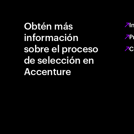
Obtén más
I
información
P
sobre el proceso
C
de selección en
Accenture