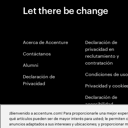
Let there be change
Acerca de Accenture
Declaración de
privacidad en
Contáctanos
reclutamiento y
contratación
Alumni
Condiciones de uso
Declaración de
Privacidad
Privacidad y cookie
Declaración de
accesibilidad
¡Bienvenido a accenture.com! Para proporcionarle una mejor experien
Mapa del Sitio
qué artículos pueden ser de mayor interés para usted; le permiten c
anuncios adaptados a sus intereses y ubicaciones; y proporcionar m
Meritocracia Global