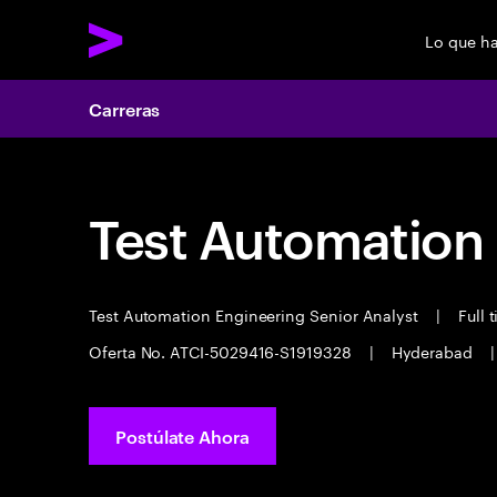
Lo que h
Carreras
Test Automation
Test Automation Engineering Senior Analyst
|
Full 
Oferta No. ATCI-5029416-S1919328
|
Hyderabad
|
Postúlate Ahora