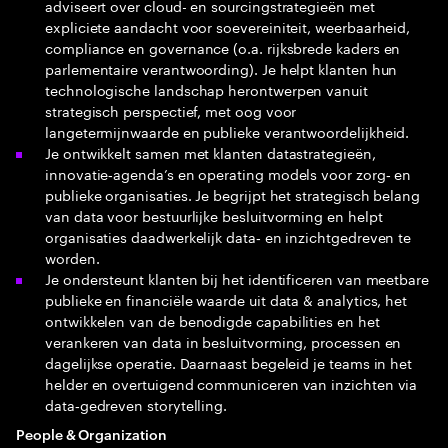
adviseert over cloud- en sourcingstrategieën met
expliciete aandacht voor soevereiniteit, weerbaarheid,
compliance en governance (o.a. rijksbrede kaders en
parlementaire verantwoording). Je helpt klanten hun
technologische landschap herontwerpen vanuit
strategisch perspectief, met oog voor
langetermijnwaarde en publieke verantwoordelijkheid.
Je ontwikkelt samen met klanten datastrategieën,
innovatie‑agenda’s en operating models voor zorg‑ en
publieke organisaties. Je begrijpt het strategisch belang
van data voor bestuurlijke besluitvorming en helpt
organisaties daadwerkelijk data‑ en inzichtgedreven te
worden.
Je ondersteunt klanten bij het identificeren van meetbare
publieke en financiële waarde uit data & analytics, het
ontwikkelen van de benodigde capabilities en het
verankeren van data in besluitvorming, processen en
dagelijkse operatie. Daarnaast begeleid je teams in het
helder en overtuigend communiceren van inzichten via
data‑gedreven storytelling.
People & Organization