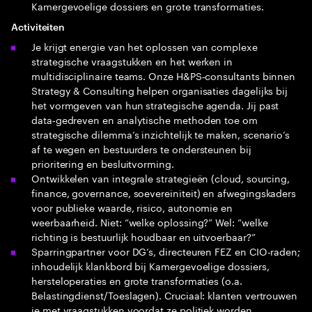
Kamergevoelige dossiers en grote transformaties.
Activiteiten
Je krijgt energie van het oplossen van complexe
strategische vraagstukken en het werken in
multidisciplinaire teams. Onze H&PS‑consultants binnen
Strategy & Consulting helpen organisaties dagelijks bij
het vormgeven van hun strategische agenda. Jij past
data‑gedreven en analytische methoden toe om
strategische dilemma’s inzichtelijk te maken, scenario’s
af te wegen en bestuurders te ondersteunen bij
prioritering en besluitvorming.
Ontwikkelen van integrale strategieën (cloud, sourcing,
finance, governance, soevereiniteit) en afwegingskaders
voor publieke waarde, risico, autonomie en
weerbaarheid. Niet: “welke oplossing?” Wel: “welke
richting is bestuurlijk houdbaar en uitvoerbaar?”
Sparringpartner voor DG’s, directeuren FEZ en CIO-raden;
inhoudelijk klankbord bij Kamergevoelige dossiers,
hersteloperaties en grote transformaties (o.a.
Belastingdienst/Toeslagen). Cruciaal: klanten vertrouwen
je met vraagstukken voordat ze politiek worden.