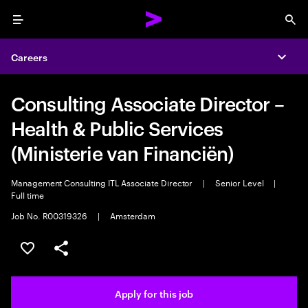
Menu
Sea
Careers
Expa
Consulting Associate Director –
Health & Public Services
(Ministerie van Financiën)
Management Consulting ITL Associate Director
|
Senior Level
|
Full time
Job No. R00319326
|
Amsterdam
Save this job
Share this job
Apply for this job