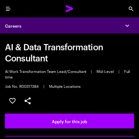
Menu
Sea
Careers
Expa
AI & Data Transformation
Consultant
AI Work Transformation Team Lead/Consultant
|
Mid-Level
|
Full
time
Job No. R00317384
|
Multiple Locations
Save this job
Share this job
Apply for this job