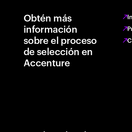
Obtén más
I
información
P
sobre el proceso
C
de selección en
Accenture