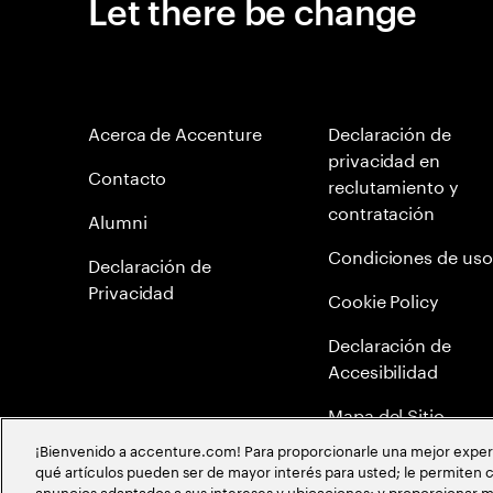
Let there be change
Acerca de Accenture
Declaración de
privacidad en
Contacto
reclutamiento y
contratación
Alumni
Condiciones de uso
Declaración de
Privacidad
Cookie Policy
Declaración de
Accesibilidad
Mapa del Sitio
¡Bienvenido a accenture.com! Para proporcionarle una mejor experien
Política Anticorrupc
qué artículos pueden ser de mayor interés para usted; le permiten c
anuncios adaptados a sus intereses y ubicaciones; y proporcionar m