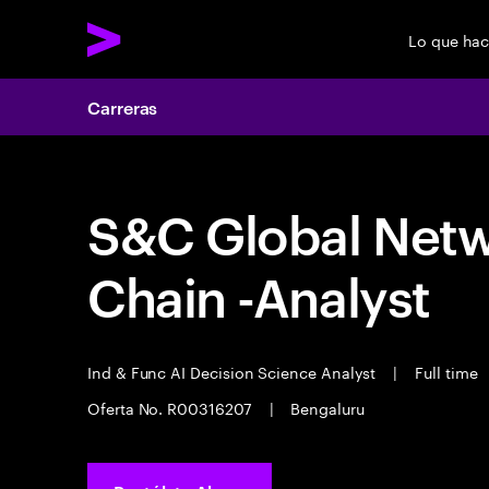
Lo que ha
Carreras
S&C Global Netwo
Chain -Analyst
Ind & Func AI Decision Science Analyst
|
Full time
Oferta No. R00316207
|
Bengaluru