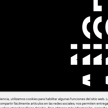
cia, utilizamos cookies para habilitar algunas funciones del sitio web. 
ión
ompartir fácilmente artículos en las redes sociales; nos permiten entrega
uchos otros beneficios del sitio. Para obtener más información, consulte