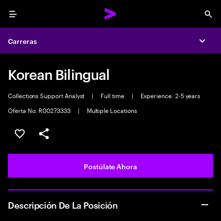
Menu
Sea
Carreras
Expa
Korean Bilingual
Collections Support Analyst
|
Full time
|
Experience: 2-5 years
Oferta No. R00273333
|
Multiple Locations
Guardar este empleo
Compartir este empleo
Postúlate Ahora
Descripción De La Posición