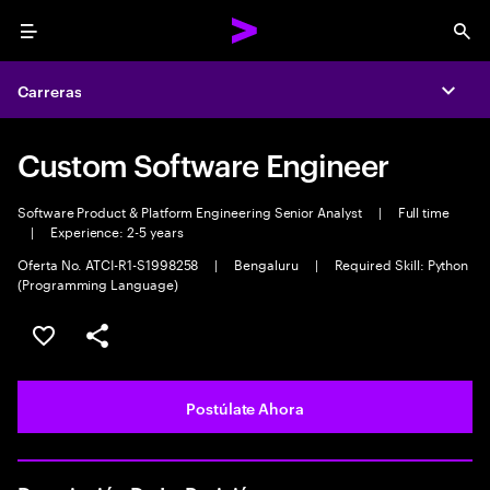
Menu
Sea
Carreras
Expa
Custom Software Engineer
Software Product & Platform Engineering Senior Analyst
|
Full time
|
Experience: 2-5 years
Oferta No. ATCI-R1-S1998258
|
Bengaluru
|
Required Skill: Python
(Programming Language)
Guardar este empleo
Compartir este empleo
Postúlate Ahora