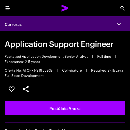
Menu
Sea
Carreras
Expa
Application Support Engineer
Packaged Application Development Senior Analyst
|
Full time
|
Experience: 2-5 years
Oferta No. ATCI-R1-S1955933
|
Coimbatore
|
Required Skill: Java
Full Stack Development
Guardar este empleo
Compartir este empleo
Postúlate Ahora