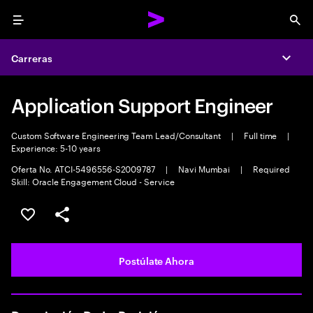
Menu
Sea
Carreras
Expa
Application Support Engineer
Custom Software Engineering Team Lead/Consultant
|
Full time
|
Experience: 5-10 years
Oferta No. ATCI-5496556-S2009787
|
Navi Mumbai
|
Required
Skill: Oracle Engagement Cloud - Service
Guardar este empleo
Compartir este empleo
Postúlate Ahora