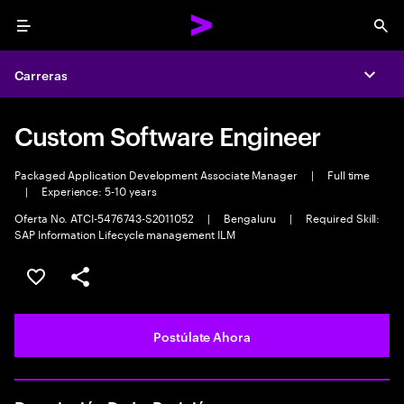
Menu
Sea
Carreras
Expa
Custom Software Engineer
Packaged Application Development Associate Manager
|
Full time
|
Experience: 5-10 years
Oferta No. ATCI-5476743-S2011052
|
Bengaluru
|
Required Skill:
SAP Information Lifecycle management ILM
Guardar este empleo
Compartir este empleo
Postúlate Ahora