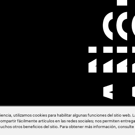
cia, utilizamos cookies para habilitar algunas funciones del sitio web. 
ión
ompartir fácilmente artículos en las redes sociales; nos permiten entrega
uchos otros beneficios del sitio. Para obtener más información, consulte
acia