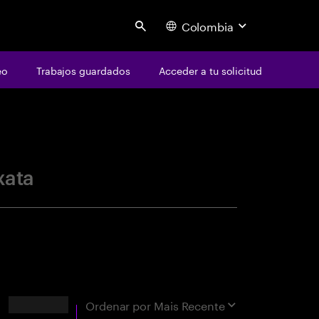
Colombia
Search
eo
Trabajos guardados
Acceder a tu solicitud
centure
xata
Resultados
Ordenar por
Mais Recente