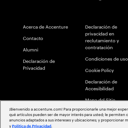
Acerca de Accenture
Declaración de
privacidad en
Contacto
reclutamiento y
contratación
Alumni
Condiciones de uso
Declaración de
Privacidad
Cookie Policy
Declaración de
Accesibilidad
Mapa del Sitio
¡Bienvenido a accenture.com! Para proporcionarle una mejor experien
Política Anticorrupc
qué artículos pueden ser de mayor interés para usted; le permiten c
anuncios adaptados a sus intereses y ubicaciones; y proporcionar m
Política de meritocr
y
.
Política de Privacidad