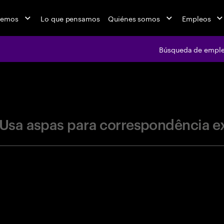
cemos
Lo que pensamos
Quiénes somos
Empleos
Búsqueda de empl
jobs at Ac
Usa aspas para correspondência e