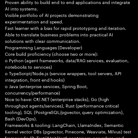
Proven ability to build end to end applications and integrate
AI into systems.
Visible portfolio of AI projects demonstrating
experimentation and speed.
Fast learner with a bias for rapid prototyping and iteration.
Able to translate business problems into practical AI
solutions with clear communication.
Programming Languages (Developer)
Core build proficiency (choose two or more):
o Python (agent frameworks, data/RAG services, evaluation,
notebooks to services)
o TypeScript/Node.js (service wrappers, tool servers, API
integration, front end hooks)
o Java (enterprise services, Spring Boot,
concurrency/performance)
Nice to have: C#/.NET (enterprise stacks), Go (high
throughput agents/services), Rust (performance critical
tooling), SQL (PostgreSQL/pgvector, query optimization),
Bash (DevOps).
Frameworks & tooling: LangChain, LlamaIndex, Semantic
Kernel vector DBs (pgvector, Pinecone, Weaviate, Milvus) test
frameworks (PyTest/JUnit/Jest) containers, serverless, and