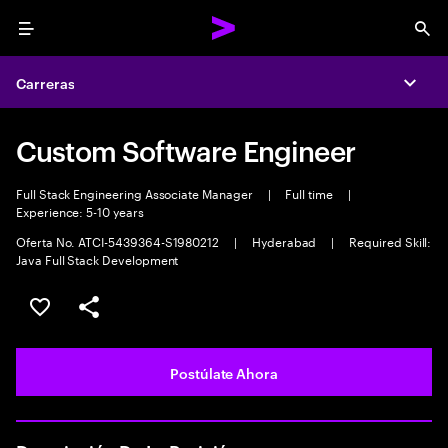
Menu
Sea
Carreras
Expa
Custom Software Engineer
Full Stack Engineering Associate Manager
|
Full time
|
Experience: 5-10 years
Oferta No. ATCI-5439364-S1980212
|
Hyderabad
|
Required Skill:
Java Full Stack Development
Guardar este empleo
Compartir este empleo
Postúlate Ahora