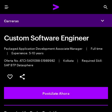
Menu
Sea
Carreras
Expa
Custom Software Engineer
Packaged Application Development Associate Manager
|
Full time
|
Experience: 5-10 years
Oferta No. ATCI-5401098-S1989982
|
Kolkata
|
Required Skill:
SAP BTP Datasphere
Guardar este empleo
Compartir este empleo
Postúlate Ahora