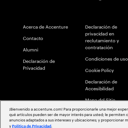
Acerca de Accenture
Declaración de
privacidad en
Contacto
reclutamiento y
contratación
Alumni
Condiciones de uso
Declaración de
Privacidad
Cookie Policy
Declaración de
Accesibilidad
Mapa del Sitio
¡Bienvenido a accenture.com! Para proporcionarle una mejor experien
Política Anticorrupc
qué artículos pueden ser de mayor interés para usted; le permiten c
anuncios adaptados a sus intereses y ubicaciones; y proporcionar m
Política de meritocr
y
.
Política de Privacidad