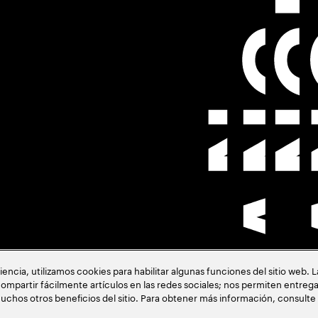
cia, utilizamos cookies para habilitar algunas funciones del sitio web. 
ión
ompartir fácilmente artículos en las redes sociales; nos permiten entrega
uchos otros beneficios del sitio. Para obtener más información, consulte
acia