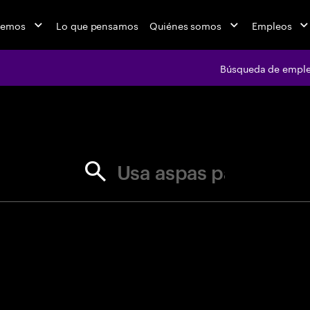
cemos
Lo que pensamos
Quiénes somos
Empleos
Búsqueda de empl
jobs at Ac
Usa aspas para correspondência e