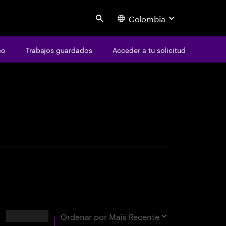
Colombia
Search
eo
Trabajos guardados
Acceder a tu solicitud
centure
xata
Resultados
Ordenar por
Mais Recente