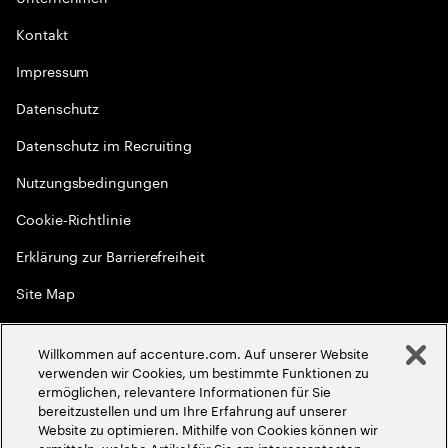
Kontakt
Impressum
Datenschutz
Datenschutz im Recruiting
Nutzungsbedingungen
Cookie-Richtlinie
Erklärung zur Barrierefreiheit
Site Map
Globale Meritokratie
Willkommen auf accenture.com. Auf unserer Website
©
2026
Accenture. Alle Rechte vorbehalten
verwenden wir Cookies, um bestimmte Funktionen zu
ermöglichen, relevantere Informationen für Sie
bereitzustellen und um Ihre Erfahrung auf unserer
Website zu optimieren. Mithilfe von Cookies können wir
ermitteln, welche Artikel für Sie am interessantesten