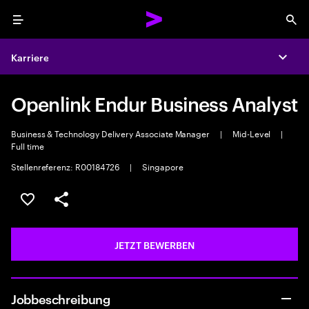
Menu
Sea
Karriere
Expa
Openlink Endur Business Analyst
Business & Technology Delivery Associate Manager
|
Mid-Level
|
Full time
Stellenreferenz: R00184726
|
Singapore
JOB SPEICHERN
Teilen
JETZT BEWERBEN
Jobbeschreibung