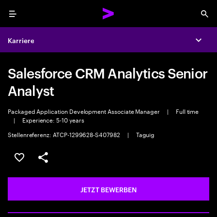
Menu
Sea
Karriere
Expa
Salesforce CRM Analytics Senior
Analyst
Packaged Application Development Associate Manager
|
Full time
|
Experience: 5-10 years
Stellenreferenz: ATCP-1299628-S407982
|
Taguig
JOB SPEICHERN
Teilen
JETZT BEWERBEN