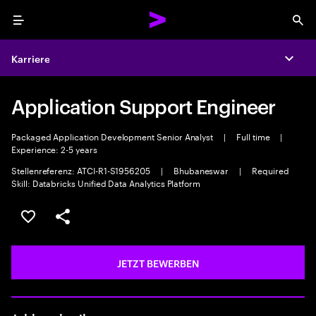
Menu
Sea
Karriere
Expa
Application Support Engineer
Packaged Application Development Senior Analyst
|
Full time
|
Experience: 2-5 years
Stellenreferenz: ATCI-R1-S1956205
|
Bhubaneswar
|
Required
Skill: Databricks Unified Data Analytics Platform
JOB SPEICHERN
Teilen
JETZT BEWERBEN