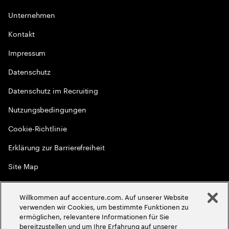
Unternehmen
Kontakt
Impressum
Datenschutz
Datenschutz im Recruiting
Nutzungsbedingungen
Cookie-Richtlinie
Erklärung zur Barrierefreiheit
Site Map
Globale Meritokratie
Willkommen auf accenture.com. Auf unserer Website
©
2026
Accenture. Alle Rechte vorbehalten
verwenden wir Cookies, um bestimmte Funktionen zu
ermöglichen, relevantere Informationen für Sie
bereitzustellen und um Ihre Erfahrung auf unserer