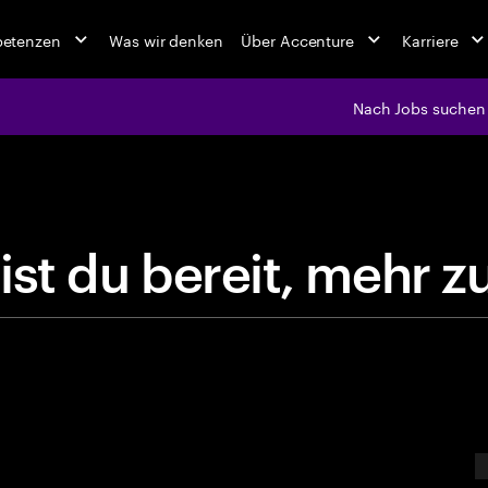
petenzen
Was wir denken
Über Accenture
Karriere
Nach Jobs suchen
jobs at Ac
B
i
s
t
d
u
b
e
r
e
i
t
,
m
E