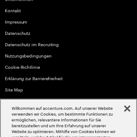
Kontakt
Impressum
Datenschutz
Datenschutz im Recruiting
Nutzungsbedingungen
Cookie-Richtlinie
Erklärung zur Barrierefreiheit
Site Map
Globale Meritokratie
Willkommen auf accenture.com. Auf unserer Website
©
2026
Accenture. Alle Rechte vorbehalten
verwenden wir Cookies, um bestimmte Funktionen zu
ermöglichen, relevantere Informationen für Sie
bereitzustellen und um Ihre Erfahrung auf unserer
Website zu optimieren. Mithilfe von Cookies können wir
ermitteln, welche Artikel für Sie am interessantesten