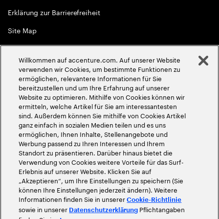
Erklärung zur Barrierefreiheit
Site Map
Globale Meritokratie
Willkommen auf accenture.com. Auf unserer Website
©
2026
Accenture. Alle Rechte vorbehalten
verwenden wir Cookies, um bestimmte Funktionen zu
ermöglichen, relevantere Informationen für Sie
bereitzustellen und um Ihre Erfahrung auf unserer
Website zu optimieren. Mithilfe von Cookies können wir
ermitteln, welche Artikel für Sie am interessantesten
sind. Außerdem können Sie mithilfe von Cookies Artikel
ganz einfach in sozialen Medien teilen und es uns
ermöglichen, Ihnen Inhalte, Stellenangebote und
Werbung passend zu Ihren Interessen und Ihrem
Standort zu präsentieren. Darüber hinaus bietet die
Verwendung von Cookies weitere Vorteile für das Surf-
Erlebnis auf unserer Website. Klicken Sie auf
„Akzeptieren“, um Ihre Einstellungen zu speichern (Sie
können Ihre Einstellungen jederzeit ändern). Weitere
Informationen finden Sie in unserer
Cookie-Richtlinie
sowie in unserer
Pflichtangaben
Datenschutzerklärung