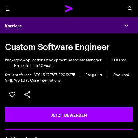
Menu
Sea
Karriere
Expa
Custom Software Engineer
Packaged Application Development Associate Manager
|
Full time
|
Experience: 5-10 years
Stellenreferenz: ATCI-5472787-S2012275
|
Bengaluru
|
Required
Skill: Workday Core Integrations
JOB SPEICHERN
Teilen
JETZT BEWERBEN