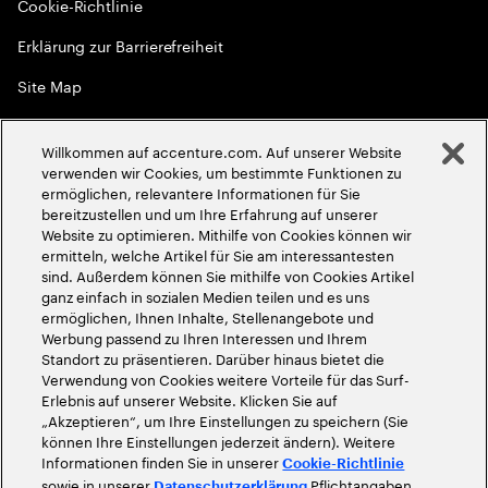
Cookie-Richtlinie
Erklärung zur Barrierefreiheit
Site Map
Globale Meritokratie
Willkommen auf accenture.com. Auf unserer Website
©
2026
Accenture. Alle Rechte vorbehalten
verwenden wir Cookies, um bestimmte Funktionen zu
ermöglichen, relevantere Informationen für Sie
bereitzustellen und um Ihre Erfahrung auf unserer
Website zu optimieren. Mithilfe von Cookies können wir
ermitteln, welche Artikel für Sie am interessantesten
sind. Außerdem können Sie mithilfe von Cookies Artikel
ganz einfach in sozialen Medien teilen und es uns
ermöglichen, Ihnen Inhalte, Stellenangebote und
Werbung passend zu Ihren Interessen und Ihrem
Standort zu präsentieren. Darüber hinaus bietet die
Verwendung von Cookies weitere Vorteile für das Surf-
Erlebnis auf unserer Website. Klicken Sie auf
„Akzeptieren“, um Ihre Einstellungen zu speichern (Sie
können Ihre Einstellungen jederzeit ändern). Weitere
Informationen finden Sie in unserer
Cookie-Richtlinie
sowie in unserer
Pflichtangaben
Datenschutzerklärung