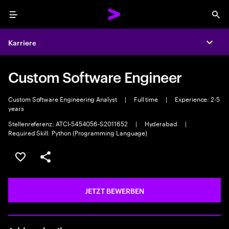
Menu
Sea
Karriere
Expa
Custom Software Engineer
Custom Software Engineering Analyst
|
Full time
|
Experience: 2-5
years
Stellenreferenz: ATCI-5454056-S2011652
|
Hyderabad
|
Required Skill: Python (Programming Language)
JOB SPEICHERN
Teilen
JETZT BEWERBEN