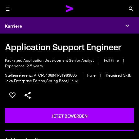
Menu
Sea
Karriere
Expa
Application Support Engineer
Packaged Application Development Senior Analyst
|
Full time
|
Experience: 2-5 years
Stellenreferenz: ATCI-5438841-S1983805
|
Pune
|
Required Skill:
Java Enterprise Edition,Spring Boot,Linux
JOB SPEICHERN
Teilen
JETZT BEWERBEN