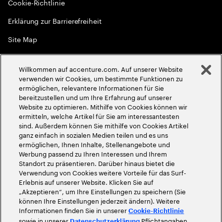
Cookie-Richtlinie
Erklärung zur Barrierefreiheit
Site Map
Globale Meritokratie
Willkommen auf accenture.com. Auf unserer Website
©
2026
Accenture. Alle Rechte vorbehalten
verwenden wir Cookies, um bestimmte Funktionen zu
ermöglichen, relevantere Informationen für Sie
bereitzustellen und um Ihre Erfahrung auf unserer
Website zu optimieren. Mithilfe von Cookies können wir
ermitteln, welche Artikel für Sie am interessantesten
sind. Außerdem können Sie mithilfe von Cookies Artikel
ganz einfach in sozialen Medien teilen und es uns
ermöglichen, Ihnen Inhalte, Stellenangebote und
Werbung passend zu Ihren Interessen und Ihrem
Standort zu präsentieren. Darüber hinaus bietet die
Verwendung von Cookies weitere Vorteile für das Surf-
Erlebnis auf unserer Website. Klicken Sie auf
„Akzeptieren“, um Ihre Einstellungen zu speichern (Sie
können Ihre Einstellungen jederzeit ändern). Weitere
Informationen finden Sie in unserer
Cookie-Richtlinie
sowie in unserer
Pflichtangaben
Datenschutzerklärung