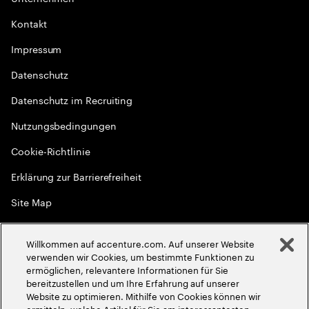
Kontakt
Impressum
Datenschutz
Datenschutz im Recruiting
Nutzungsbedingungen
Cookie-Richtlinie
Erklärung zur Barrierefreiheit
Site Map
Globale Meritokratie
Willkommen auf accenture.com. Auf unserer Website
©
2026
Accenture. Alle Rechte vorbehalten
verwenden wir Cookies, um bestimmte Funktionen zu
ermöglichen, relevantere Informationen für Sie
bereitzustellen und um Ihre Erfahrung auf unserer
Website zu optimieren. Mithilfe von Cookies können wir
ermitteln, welche Artikel für Sie am interessantesten